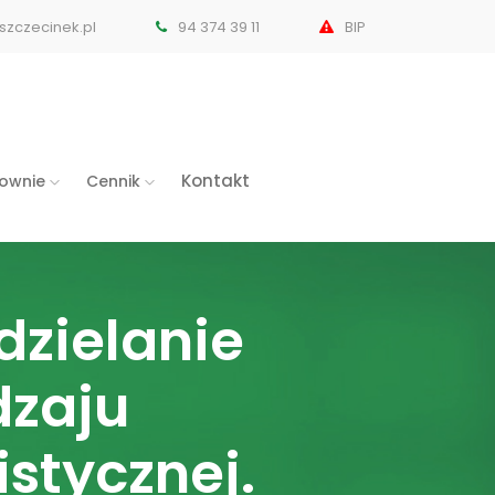
zczecinek.pl
94 374 39 11
BIP
Kontakt
cownie
Cennik
dzielanie
dzaju
stycznej.