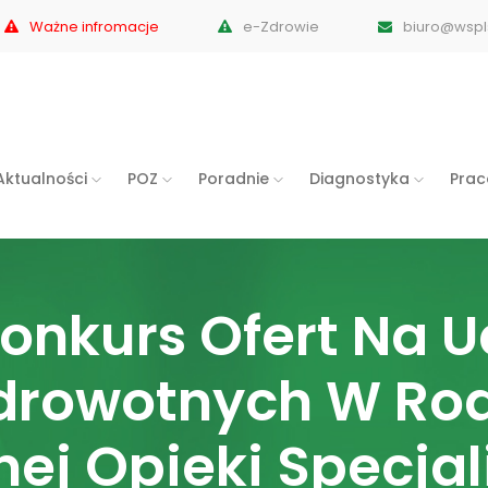
Ważne infromacje
e-Zdrowie
biuro@wspls
Aktualności
POZ
Poradnie
Diagnostyka
Pra
onkurs Ofert Na U
drowotnych W Ro
ej Opieki Specjali